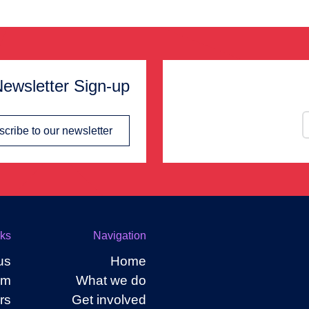
ewsletter Sign-up
cribe to our newsletter
nks
Navigation
us
Home
om
What we do
rs
Get involved