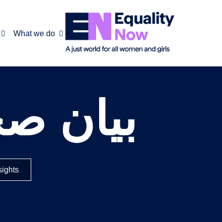
What we do
بيان ص
sights