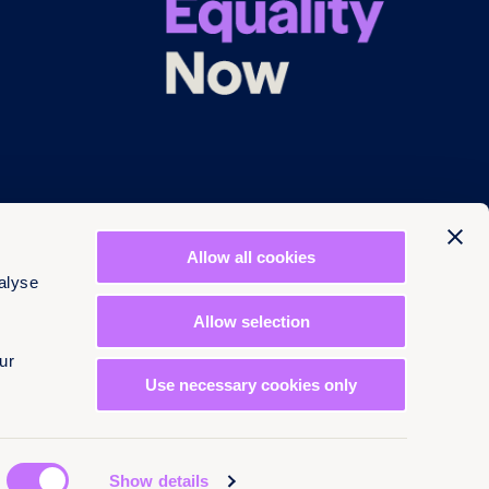
Allow all cookies
alyse
Allow selection
ur
© 2026 EN 13-3660566
Use necessary cookies only
Show details