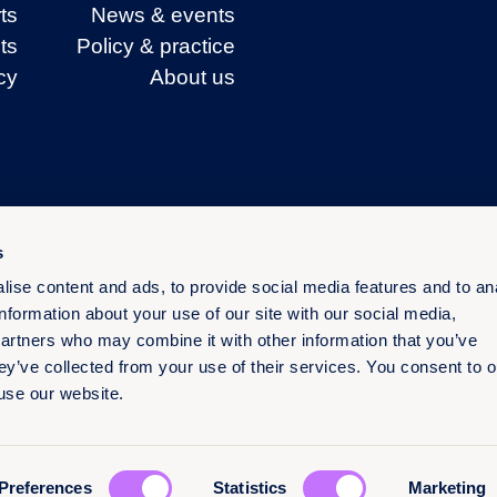
ts
News & events
ts
Policy & practice
cy
About us
s
ise content and ads, to provide social media features and to an
information about your use of our site with our social media,
partners who may combine it with other information that you’ve
ey’ve collected from your use of their services. You consent to o
 use our website.
الإنجليزية
الأسبانية
العربية
الفرنسية
Preferences
Statistics
Marketing