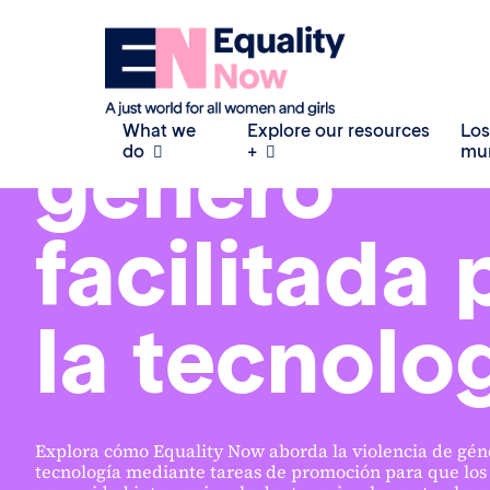
Erradicar la explotación sexual
Violencia 
What we
Explore our resources
Los
género
do
+
mu
facilitada 
la tecnolo
Explora cómo Equality Now aborda la violencia de géne
tecnología mediante tareas de promoción para que los 