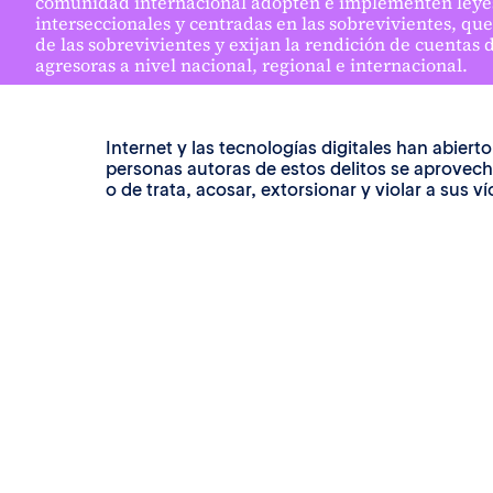
comunidad internacional adopten e implementen leyes 
interseccionales y centradas en las sobrevivientes, qu
de las sobrevivientes y exijan la rendición de cuentas 
agresoras a nivel nacional, regional e internacional.
Internet y las tecnologías digitales han abie
personas autoras de estos delitos se aprovecha
o de trata, acosar, extorsionar y violar a sus