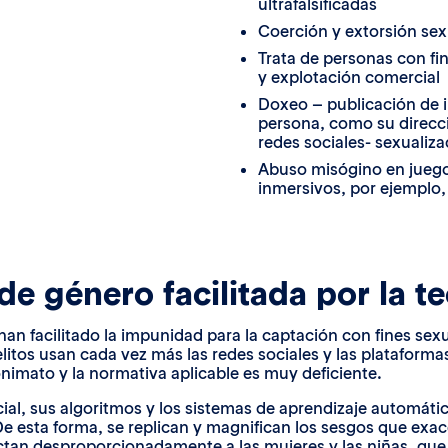
ultrafalsificadas
Coerción y extorsión sex
Trata de personas con fi
y explotación comercial
Doxeo – publicación de 
persona, como su direcci
redes sociales- sexualiz
Abuso misógino en juegos
inmersivos, por ejemplo,
de género facilitada por la t
an facilitado la impunidad para la captación con fines sexua
itos usan cada vez más las redes sociales y las plataformas
onimato y la normativa aplicable es muy deficiente.
ficial, sus algoritmos y los sistemas de aprendizaje automáti
 esta forma, se replican y magnifican los sesgos que exacer
ectan desproporcionadamente a las mujeres y las niñas, que