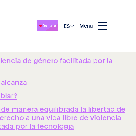
Menu
ES
ero facilitada por la tecnología y
buso sexual en línea
lencia de género facilitada por la
 alcanza
biar?
e manera equilibrada la libertad de
erecho a una vida libre de violencia
tada por la tecnología