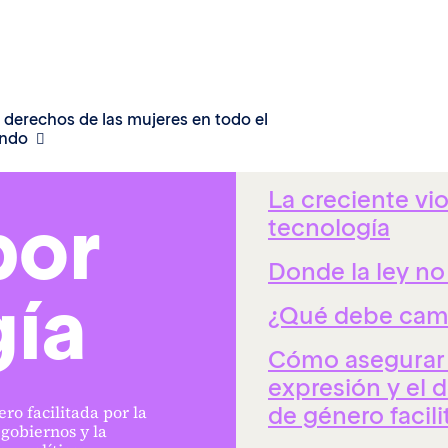
de
Quick Links
 derechos de las mujeres en todo el
Violencia de gén
ndo
explotación y a
La creciente vio
por
tecnología
Donde la ley no
gía
¿Qué debe cam
Cómo asegurar d
expresión y el d
de género facili
ro facilitada por la
gobiernos y la