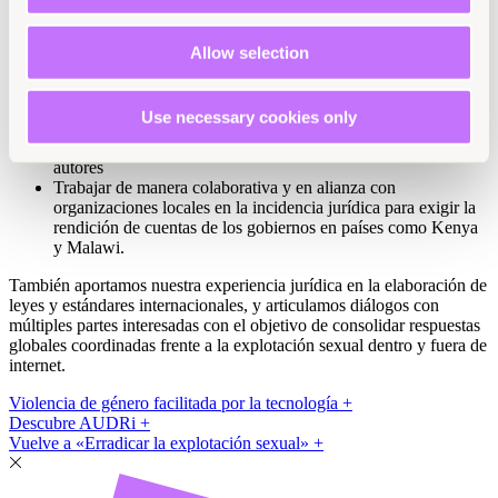
sexual
Enfrentar el uso de la tecnología digital, incluida la
Allow selection
inteligencia artificial, para cometer, reproducir y amplificar los
delitos de explotación y abuso sexual
Use necessary cookies only
Impulsar reformas legales y políticas que despenalicen a las
personas sobrevivientes y pongan fin a la impunidad de los
autores
Trabajar de manera colaborativa y en alianza con
organizaciones locales en la incidencia jurídica para exigir la
rendición de cuentas de los gobiernos en países como Kenya
y Malawi.
También aportamos nuestra experiencia jurídica en la elaboración de
leyes y estándares internacionales, y articulamos diálogos con
múltiples partes interesadas con el objetivo de consolidar respuestas
globales coordinadas frente a la explotación sexual dentro y fuera de
internet.
Violencia de género facilitada por la tecnología +
Descubre AUDRi +
Vuelve a «Erradicar la explotación sexual» +