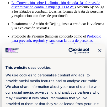
La Convención sobre la eliminación de todas las formas de
discriminación contra la mujer (CEDAW)
(Artículo 6): obliga
a los Estados a combatir todas las formas de trata de personas
y explotación con fines de prostitución
Plataforma de Acción de Beijing: insta a erradicar la violencia
y la explotación sexuales
Protocolo de Palermo (también conocido como el
Protocolo
para prevenir, reprimir y sancionar la trata de personas,
especialmente mujeres y niños, que complementa la
Convención de las Naciones Unidas contra la Delincuencia
Organizada Transnacional
): define la trata de personas con
fines de explotación sexual y exige que se tomen medidas al
respecto
This website uses cookies
La
Convención sobre los Derechos del Niño (CDN
), incluido
el
Protocolo Facultativo relativo a la venta de niños, la
We use cookies to personalise content and ads, to
prostitución infantil y la pornografía infantil
: insta a los
provide social media features and to analyse our traffic.
Estados a que aborden el abuso sexual infantil, incluido el
We also share information about your use of our site with
material de abuso sexual infantil y la trata de menores
our social media, advertising and analytics partners who
También existen instrumentos regionales que exhortan a los Estados
may combine it with other information that you’ve
Parte a implementar medidas adecuadas para proteger a las mujeres
provided to them or that they’ve collected from your use
y las niñas de todas las formas de violencia y explotación, incluida la