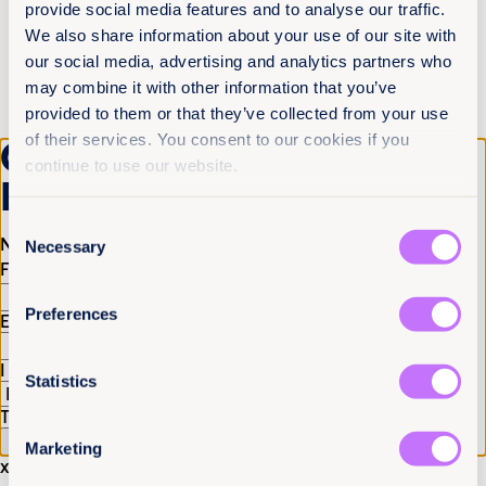
provide social media features and to analyse our traffic.
décision.
We also share information about your use of our site with
Ces exigences transforment le jugement d’un
our social media, advertising and analytics partners who
processus juridique clos en un véritable moment
may combine it with other information that you’ve
de vérité nationale, rendant impossible pour la
provided to them or that they’ve collected from your use
RDC de contourner silencieusement ses
obligations.
of their services. You consent to our cookies if you
Get the latest from
continue to use our website.
Collectivement, ces mesures forment un cadre
Equality Now
global centré sur les survivantes, confrontant
l’impunité enracinée et amorçant un chemin vers
Consent
une justice véritable.
Name
(Required)
Necessary
Selection
First
Last
Dr Musa Kika, Directeur exécutif de l’IHRDA,
précise : « Cette décision confirme que les
Preferences
organes africains des droits humains ne sont pas
Email
(Required)
que symboliques, mais des outils efficaces de
reddition de comptes pour les crimes basés sur le
I have a professional interest in Equality Now
(Required)
genre, en particulier ceux commis par des agents
Statistics
étatiques en période de conflit. »
Tell us you are human
FIN
Marketing
x
Notes aux rédacteurs