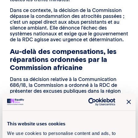
Dans ce contexte, la décision de la Commission
dépasse la condamnation des atrocités passées ;
c’est un appel direct aux abus persistants et au
silence ambiant. Elle dénonce l’échec des
systèmes nationaux et exige que le gouvernement
de la RDC agisse avec urgence et détermination.
Au-delà des compensations, les
réparations ordonnées par la
Commission africaine
Dans sa décision relative à la Communication
686/18, la Commission a ordonné à la RDC de
présenter des excuses publiques dans la région
affectée et d’intégrer la question des droits des
femmes dans la formation des militaires, policiers
et personnels judiciaires. Pour garantir
transparence et responsabilité publiques, l’État
doit également publier la décision dans un journal
This website uses cookies
officiel national. En outre, la Commission a
sommé la RDC de soumettre un rapport dans les
We use cookies to personalise content and ads, to
180 jours détaillant la mise en œuvre de la