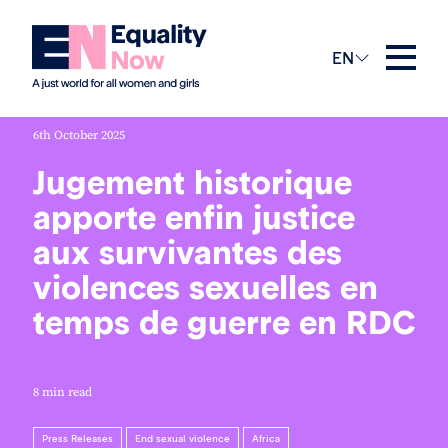
EN
6th October 2025
Jugement historique
apporte enfin justice
aux survivantes des
violences sexuelles en
temps de guerre en RDC
8 min read
Press Releases
End sexual violence
Africa