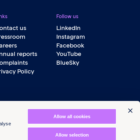
nks
Follow us
ontact us
LinkedIn
ressroom
Instagram
areers
Facebook
nnual reports
YouTube
omplaints
BlueSky
rivacy Policy
Allow all cookies
alyse
Allow selection