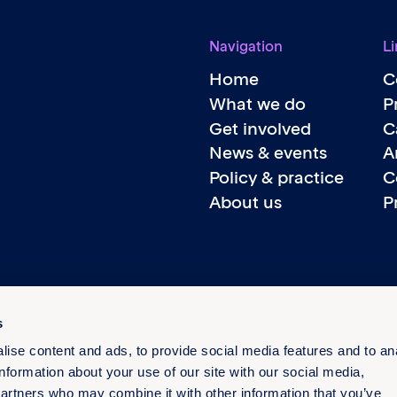
Navigation
Li
Home
C
What we do
P
Get involved
C
News & events
A
Policy & practice
C
About us
P
s
ise content and ads, to provide social media features and to an
information about your use of our site with our social media,
partners who may combine it with other information that you’ve