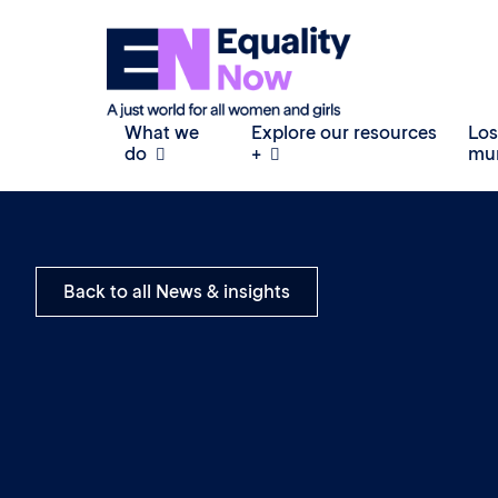
What we
Explore our resources
Los
do
+
mu
Back to all News & insights