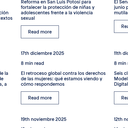
Reforma en San Luis Potosí para
El Sen
fortalecer la protección de niñas y
junio 
ción
adolescentes frente a la violencia
mutila
textos
sexual
Re
Read more
17th diciembre 2025
11th d
8 min read
8 min 
e la
El retroceso global contra los derechos
Seis c
de
de las mujeres: qué estamos viendo y
Modelo
a, a
cómo respondemos
Digita
Read more
Re
19th noviembre 2025
12th 