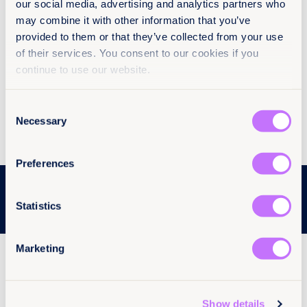
our social media, advertising and analytics partners who
aprobación de una legislación específica es una
may combine it with other information that you’ve
deuda pendiente que debe saldarse cuanto antes.
Esta ley no solo debe garantizar mecanismos de
provided to them or that they’ve collected from your use
prevención, protección y atención a las
of their services. You consent to our cookies if you
sobrevivientes, sino también contar con recursos
continue to use our website.
suficientes y sostenibles, junto con el
compromiso firme de todas las instituciones
responsables de su implementación.
Consent
Necessary
Selection
Preferences
More articles
Statistics
Marketing
Show details