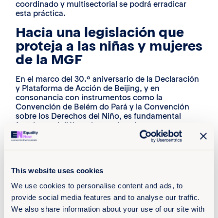
coordinado y multisectorial se podrá erradicar
esta práctica.
Hacia una legislación que
proteja a las niñas y mujeres
de la MGF
En el marco del 30.º aniversario de la Declaración
y Plataforma de Acción de Beijing, y en
consonancia con instrumentos como la
Convención de Belém do Pará y la Convención
sobre los Derechos del Niño, es fundamental
fortalecer el diálogo intercultural, generar
confianza con las comunidades y empoderar a las
mujeres indígenas. La erradicación de la MGF
requiere evitar enfoques punitivos o coercitivos y,
en su lugar, apostar por estrategias que fomenten
This website uses cookies
la educación, la sensibilización y el cambio
liderado por las propias comunidades.
We use cookies to personalise content and ads, to
La erradicación de la MGF en Colombia no puede
provide social media features and to analyse our traffic.
depender solo de buenas intenciones. Se requiere
We also share information about your use of our site with
voluntad política y acciones concretas. La