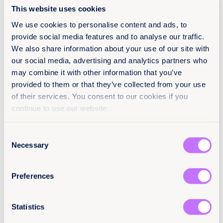
especialistas.
This website uses cookies
We use cookies to personalise content and ads, to
¿Qué trae de nuevo para los
provide social media features and to analyse our traffic.
derechos de las mujeres y niñas en
We also share information about your use of our site with
toda su diversidad?
our social media, advertising and analytics partners who
may combine it with other information that you’ve
La Corte establece que nos enfrentamos a una
emergencia climática que exige acciones de
provided to them or that they’ve collected from your use
prevención, mitigación, adaptación y reparación
of their services. You consent to our cookies if you
urgentes, eficaces y basadas en derechos
continue to use our website.
humanos.
Reconoce por primera vez el derecho a un clima
sano como un derecho autónomo, fundamental
Consent
para la vida presente y futura.
Necessary
Selection
Declara que el cambio climático no es solo una
amenaza ambiental, sino una emergencia de
derechos humanos, con impactos graves y
Preferences
desiguales.
Reconoce que la emergencia climática afecta de
Statistics
forma desproporcionada a mujeres; niños, niñas y
adolescentes; pueblos indígenas; comunidades