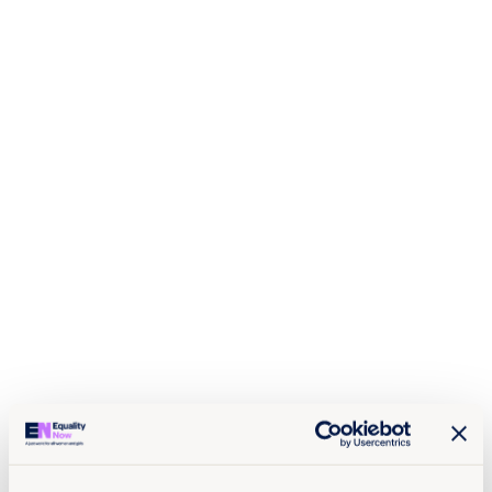
totalidad no solo por los Estados Parte de estos
instrumentos, sino también por todos los Estados
miembros de la OEA”, ya que están vinculados por las
obligaciones establecidas en la Declaración
Americana, la Carta de la OEA y la Carta Democrática
Interamericana.
La Corte establece que enfrentamos una emergencia
climática que requiere acciones urgentes, eficaces y
basadas en los derechos humanos en materia de
prevención, mitigación, adaptación y reparación. Y
por primera vez, reconoce el derecho a un clima sano
como un derecho humano autónomo.
Un proceso participativo
La opinión consultiva sobre emergencia climática y
derechos humanos es resultado de uno de los
procesos más participativos en la historia del Sistema
Interamericano: tres audiencias públicas en Brasil y
Barbados, más de 1.500 personas involucradas, y
cientos de contribuciones escritas y orales de pueblos
indígenas, defensoras ambientales, jóvenes,
organizaciones de la sociedad civil, gobiernos y